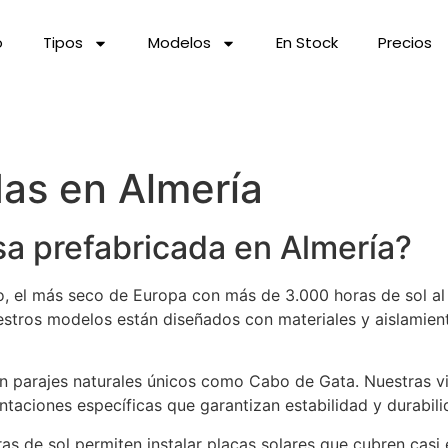
o
Tipos
Modelos
En Stock
Precios
as en Almería
sa prefabricada en Almería?
o, el más seco de Europa con más de 3.000 horas de sol al 
estros modelos están diseñados con materiales y aislamien
con parajes naturales únicos como Cabo de Gata. Nuestras 
taciones específicas que garantizan estabilidad y durabili
s de sol permiten instalar placas solares que cubren casi 