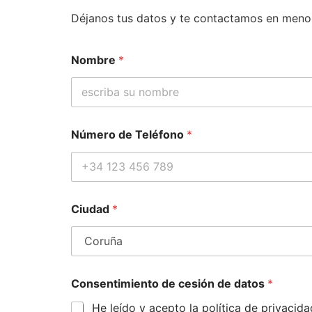
Déjanos tus datos y te contactamos en meno
Nombre
*
*
Número de Teléfono
*
c
e
s
i
ó
n
Ciudad
*
C
i
u
d
a
d
Consentimiento de cesión de datos
*
He leído y acepto la política de privaci