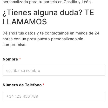
personalizada para tu parcela en Castilla y León.
¿Tienes alguna duda? TE
LLAMAMOS
Déjanos tus datos y te contactamos en menos de 24
horas con un presupuesto personalizado sin
compromiso.
d
Nombre
*
a
t
o
s
d
a
Número de Teléfono
*
t
o
s
*