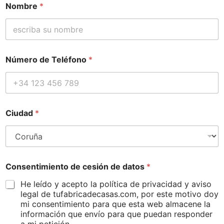
Nombre
*
Número de Teléfono
*
Ciudad
*
C
Consentimiento de cesión de datos
*
i
u
He leído y acepto la política de privacidad y aviso
d
legal de tufabricadecasas.com, por este motivo doy
a
mi consentimiento para que esta web almacene la
d
información que envío para que puedan responder
T