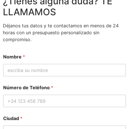
¿Tienes alguna duda? TE
LLAMAMOS
Déjanos tus datos y te contactamos en menos de 24
horas con un presupuesto personalizado sin
compromiso.
Nombre
*
C
Número de Teléfono
*
i
u
d
a
d
*
Ciudad
*
d
e