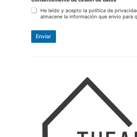
T
e
He leído y acepto la política de privaci
l
almacene la información que envío para 
é
f
o
n
Enviar
o
C
o
n
s
e
n
t
i
m
i
e
n
t
o