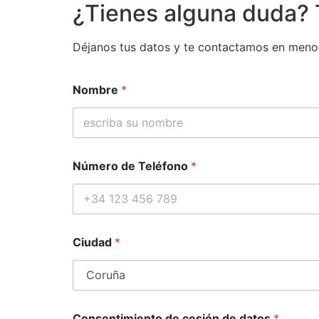
¿Tienes alguna duda
Déjanos tus datos y te contactamos en meno
Nombre
*
Número de Teléfono
*
Ciudad
*
*
Consentimiento de cesión de datos
*