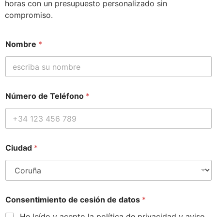
horas con un presupuesto personalizado sin
compromiso.
Nombre
*
d
Número de Teléfono
*
e
d
e
d
e
Ciudad
*
Consentimiento de cesión de datos
*
He leído y acepto la política de privacidad y aviso