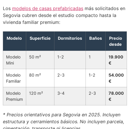
Los
modelos de casas prefabricadas
más solicitados en
Segovia cubren desde el estudio compacto hasta la
vivienda familiar premium:
Modelo
Superficie
Dormitorios
Baños
Precio
desde
Modelo
50 m²
1-2
1
19.900
Mini
€
Modelo
80 m²
2-3
1-2
54.000
Familiar
€
Modelo
120 m²
3-4
2-3
78.000
Premium
€
* Precios orientativos para Segovia en 2025. Incluyen
estructura y cerramientos básicos. No incluyen parcela,
cimentación, transporte ni licencias.