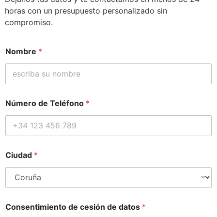
horas con un presupuesto personalizado sin
compromiso.
Nombre
*
Número de Teléfono
*
d
Ciudad
*
e
c
e
s
i
ó
Consentimiento de cesión de datos
*
n