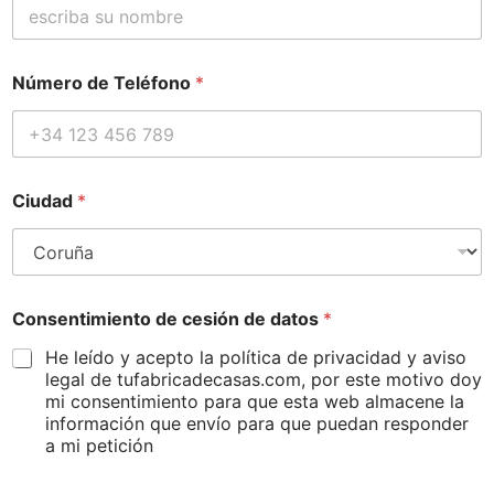
d
Número de Teléfono
*
e
C
o
n
s
e
Ciudad
*
n
t
i
m
i
e
Consentimiento de cesión de datos
*
n
He leído y acepto la política de privacidad y aviso
t
legal de tufabricadecasas.com, por este motivo doy
o
*
mi consentimiento para que esta web almacene la
información que envío para que puedan responder
a mi petición