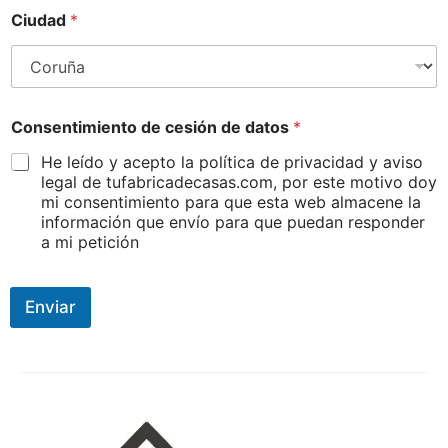
Ciudad
*
d
Consentimiento de cesión de datos
*
e
d
He leído y acepto la política de privacidad y aviso
e
legal de tufabricadecasas.com, por este motivo doy
d
mi consentimiento para que esta web almacene la
e
información que envío para que puedan responder
a mi petición
Enviar