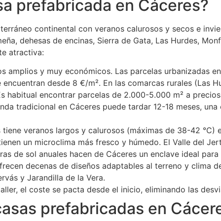
sa prefabricada en Cáceres?
terráneo continental con veranos calurosos y secos e invie
emeña, dehesas de encinas, Sierra de Gata, Las Hurdes, Monf
e atractiva:
os amplios y muy económicos. Las parcelas urbanizadas en
 encuentran desde 8 €/m². En las comarcas rurales (Las Hurd
s habitual encontrar parcelas de 2.000-5.000 m² a precios i
enda tradicional en Cáceres puede tardar 12-18 meses, una
tiene veranos largos y calurosos (máximas de 38-42 °C) e
 tienen un microclima más fresco y húmedo. El Valle del Jert
as de sol anuales hacen de Cáceres un enclave ideal para e
frecen decenas de diseños adaptables al terreno y clima d
ervás y Jarandilla de la Vera.
aller, el coste se pacta desde el inicio, eliminando las desv
casas prefabricadas en Cácer