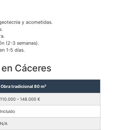
 geotecnia y acometidas.
s.
ra.
ión (2-3 semanas).
n 1-5 días.
l en Cáceres
Obra tradicional 80 m²
110.000 – 148.000 €
Incluido
N/A